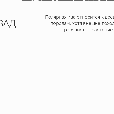
Назад
Деревья
Цветы и травы
Природа Крон
Полярная ива относится к др