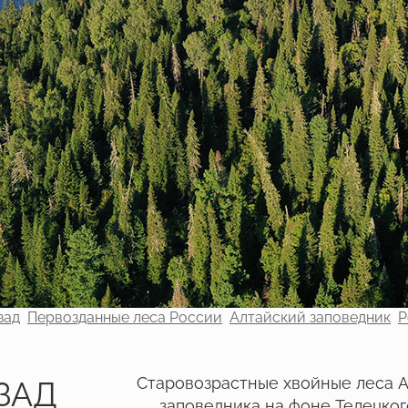
зад
Первозданные леса России
Алтайский заповедник
Р
Старовозрастные хвойные леса 
ЗАД
заповедника на фоне Телецког