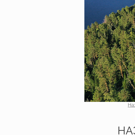
На
НА