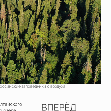
оссийские заповедники с воздуха
Алтайского
ВПЕРЁД
о озера