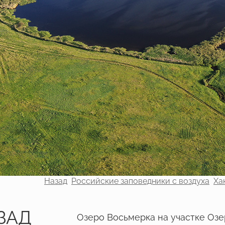
Назад
Российские заповедники с воздуха
Ха
ЗАД
Озеро Восьмерка на участке Озе