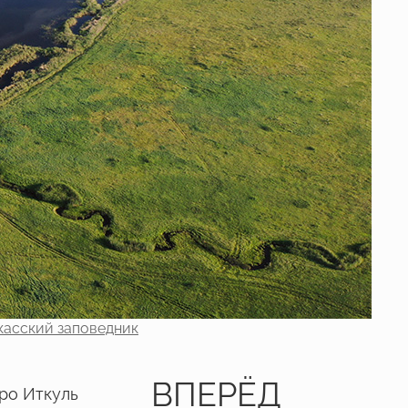
касский заповедник
ВПЕРЁД
ро Иткуль